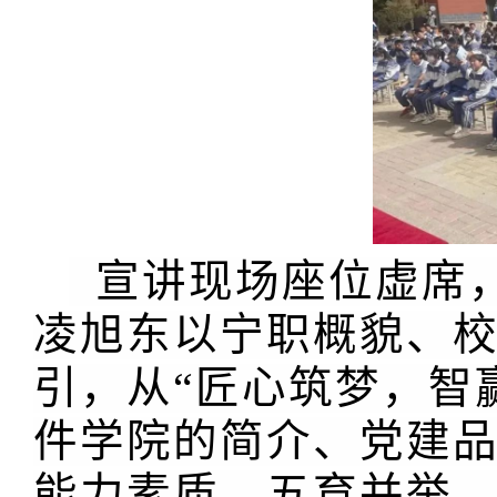
宣讲现场座位虚席
凌旭东以宁职概貌、
引，从“匠心筑梦，智
件学院的简介、党建
能力素质、五育并举