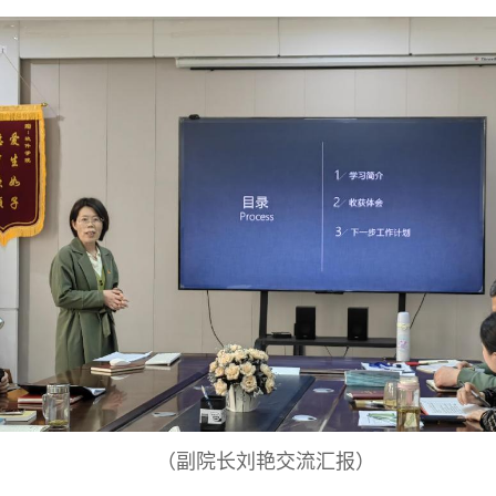
（副院长刘艳交流
汇报
）